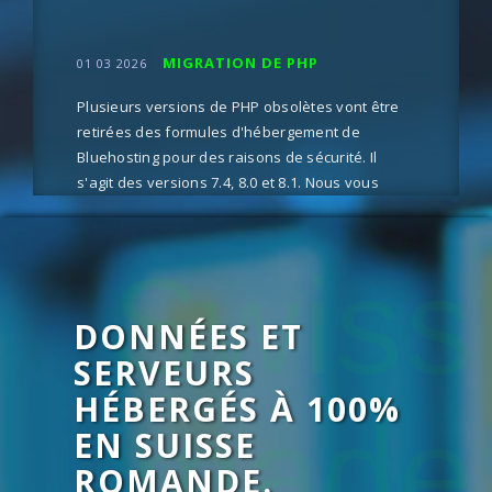
MIGRATION DE PHP
01 03 2026
Plusieurs versions de PHP obsolètes vont être
retirées des formules d'hébergement de
Bluehosting pour des raisons de sécurité. Il
s'agit des versions 7.4, 8.0 et 8.1. Nous vous
encourageons à modifier votre version de PHP
depuis Plesk dès que possible
Swiss
DONNÉES ET
SERVEURS
HÉBERGÉS À 100%
made
EN SUISSE
ROMANDE.